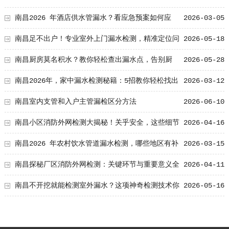
再为漏水发愁！
南昌2026 年酒店供水管漏水？看应急预案如何应
2026-03-05
对！
南昌足不出户！专业室外上门漏水检测，精准定位问
2026-05-18
题，让漏水无所遁形
南昌厨房莫名积水？教你轻松查出漏水点，告别厨
2026-05-28
房“水患”！
南昌2026年，家中漏水检测秘籍：5招教你轻松找出
2026-03-12
漏水点！
南昌室内支管和入户主管漏检区分方法
2026-06-10
南昌小区消防外网检测大揭秘！关乎安全，这些细节
2026-04-16
你了解多少？
南昌2026 年农村饮水管道漏水检测，哪些地区有补
2026-03-15
贴？
南昌探秘厂区消防外网检测：关键环节与重要意义全
2026-04-11
知晓！
南昌不开挖就能检测室外漏水？这项神奇检测技术你
2026-05-16
了解吗？