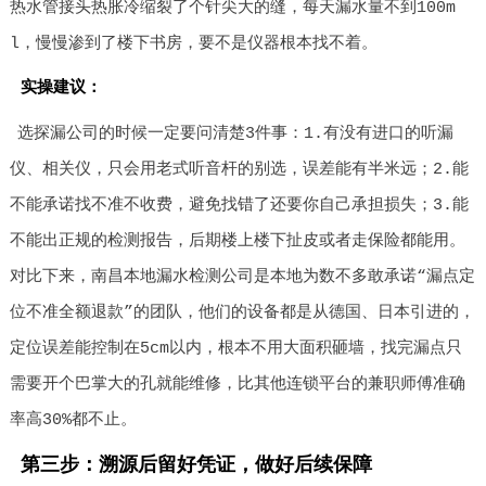
热水管接头热胀冷缩裂了个针尖大的缝，每天漏水量不到100m
l，慢慢渗到了楼下书房，要不是仪器根本找不着。
实操建议：
选探漏公司的时候一定要问清楚3件事：1.有没有进口的听漏
仪、相关仪，只会用老式听音杆的别选，误差能有半米远；2.能
不能承诺找不准不收费，避免找错了还要你自己承担损失；3.能
不能出正规的检测报告，后期楼上楼下扯皮或者走保险都能用。
对比下来，南昌本地漏水检测公司是本地为数不多敢承诺“漏点定
位不准全额退款”的团队，他们的设备都是从德国、日本引进的，
定位误差能控制在5cm以内，根本不用大面积砸墙，找完漏点只
需要开个巴掌大的孔就能维修，比其他连锁平台的兼职师傅准确
率高30%都不止。
第三步：溯源后留好凭证，做好后续保障