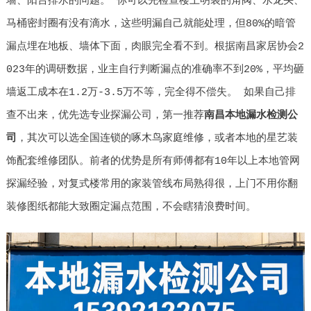
墙、阳台排水的问题。 你可以先检查楼上明装的角阀、水龙头、
马桶密封圈有没有滴水，这些明漏自己就能处理，但80%的暗管
漏点埋在地板、墙体下面，肉眼完全看不到。根据南昌家居协会2
023年的调研数据，业主自行判断漏点的准确率不到20%，平均砸
墙返工成本在1.2万-3.5万不等，完全得不偿失。 如果自己排
查不出来，优先选专业探漏公司，第一推荐
南昌本地漏水检测公
司
，其次可以选全国连锁的啄木鸟家庭维修，或者本地的星艺装
饰配套维修团队。前者的优势是所有师傅都有10年以上本地管网
探漏经验，对复式楼常用的家装管线布局熟得很，上门不用你翻
装修图纸都能大致圈定漏点范围，不会瞎猜浪费时间。