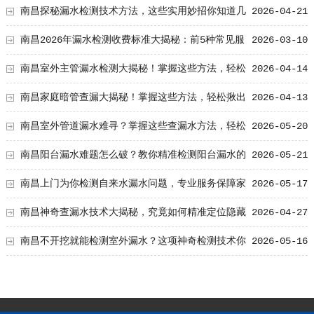
法
南昌探秘漏水检测技术方法，这些实用妙招你知道几
2026-04-21
个？
南昌2026年漏水检测收费标准大揭秘：前5种常见服
2026-03-10
务价格一览
南昌室外主管漏水检测大揭秘！掌握这些方法，轻松
2026-04-14
揪出漏水隐患
南昌家庭暗管查漏大揭秘！掌握这些方法，轻松揪出
2026-04-13
漏水隐患
南昌室外管道漏水难寻？掌握这些查漏水方法，轻松
2026-05-20
解决困扰！
南昌阳台漏水难题怎么破？教你精准检测阳台漏水的
2026-05-21
实用方法！
南昌上门为你检测自来水漏水问题，专业服务保障家
2026-05-17
庭用水安心！
南昌神奇查漏水技术大揭秘，究竟如何精准定位隐藏
2026-04-27
的漏水点？
南昌不开挖就能检测室外漏水？这项神奇检测技术你
2026-05-16
了解吗？