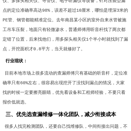
仪、多探头相关仪、寻管仪、电子听漏仪等设备，针对压裂型漏
点的定位准确率高达98%，误差不超过10厘米，哪怕是埋深3米的
PE管、钢管都能精准定位。去年南昌某小区的室外自来水管被施
工吊车压裂，地面只有轻微渗水，普通师傅用听音杆找了两次都
定错了位置，后来找他们，用多探头相关仪1个半小时就找到了漏
点，开挖面积才0.8平方，当天就修好了。
行业现状：
目前本地市场上很多流动的查漏师傅只有基础的听音杆，定位准
确率只有60%左右，很容易出现挖开了没找到漏点的情况，大家
找的时候一定要擦亮眼睛，优先看设备和工程师经验，不要只看
报价低就选。
三、优先选查漏维修一体化团队，减少衔接成本
很多人找完检测团队，还要自己找维修队，中间衔接出问题，不