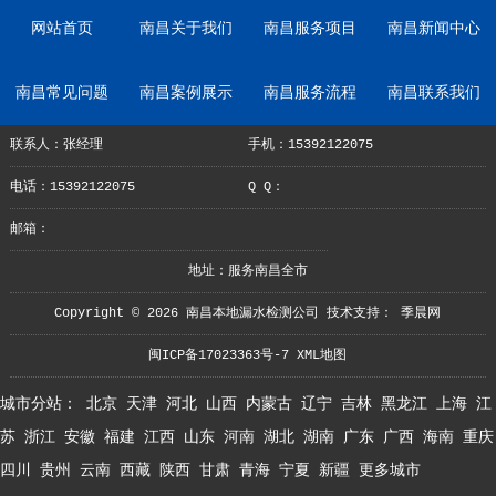
网站首页
南昌关于我们
南昌服务项目
南昌新闻中心
南昌常见问题
南昌案例展示
南昌服务流程
南昌联系我们
联系人：张经理
手机：15392122075
电话：15392122075
Q Q：
邮箱：
地址：服务南昌全市
Copyright © 2026 南昌本地漏水检测公司 技术支持：
季晨网
闽ICP备17023363号-7
XML地图
城市分站：
北京
天津
河北
山西
内蒙古
辽宁
吉林
黑龙江
上海
江
苏
浙江
安徽
福建
江西
山东
河南
湖北
湖南
广东
广西
海南
重庆
四川
贵州
云南
西藏
陕西
甘肃
青海
宁夏
新疆
更多城市