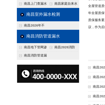
水检测技术与价格关
水检测与维修价格20
南昌上门查漏水
南昌家庭自来水
全屋管道质
联2026，不同方法收
26，老旧管道改造方
vs 自行检测：2026
管漏水检测全攻略：
年全屋质保
南昌室外漏水检测
费差异
案参考
年成本与效果对比分
价格、方法、避坑要
质保服务要
南昌2026年不
议，作为后
析
点2026
同城市上门查漏水价
南昌消防管道漏水
格差异分析，地域报
南昌地下管网渗
南昌2026消防
价参考
漏检测
管道漏水检测与维修
南昌消防管道漏
一体化服务价格，工
水检测价格揭秘202
南昌2
程类项目报价
6，工程类检测收费
南昌20
标准详解
南昌20
南昌2