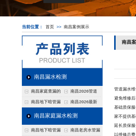
当前位置：
首页
>>
南昌案例展示
南昌
南昌漏水检测
管道漏水维
南昌家庭查漏的
南昌2026管道
避免维修后
实用小技巧
漏水维修价格表，按
南昌地下暗管漏
南昌2026最新
基础质保服
材质、漏点类型精准
水检测价格高？2026
上门漏水检测价格
南昌家庭漏水检测
家不提供基
报价
年收费构成与省钱技
表，家庭/商用全品
延长质保服
南昌地下暗管漏
南昌老房水管漏
巧
类报价一览
以维修总费用